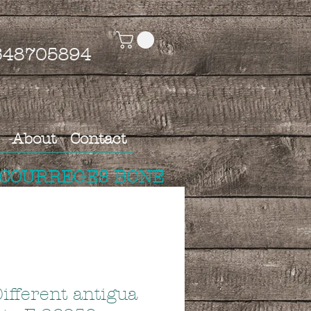
4648705894
About
Contact
 COURREGES BONE
ifferent antigua