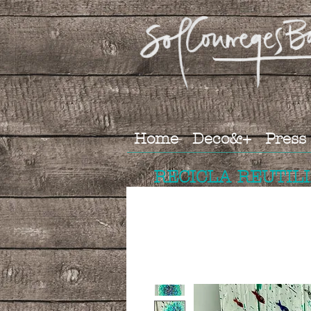
Home
Deco&+
Press
RECICLA REUTIL