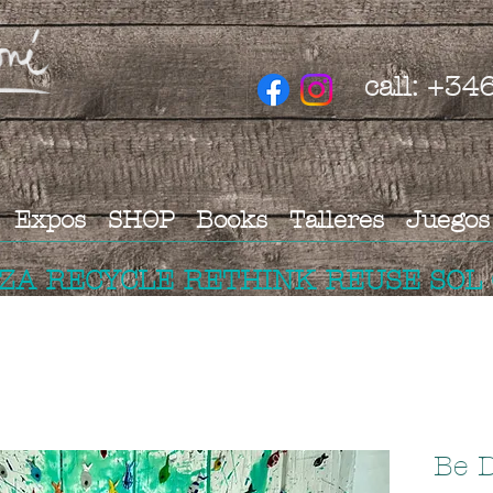
call: +3
Expos
SHOP
Books
Talleres
Juegos
IZA RECYCLE RETHINK REUSE SOL
Be D