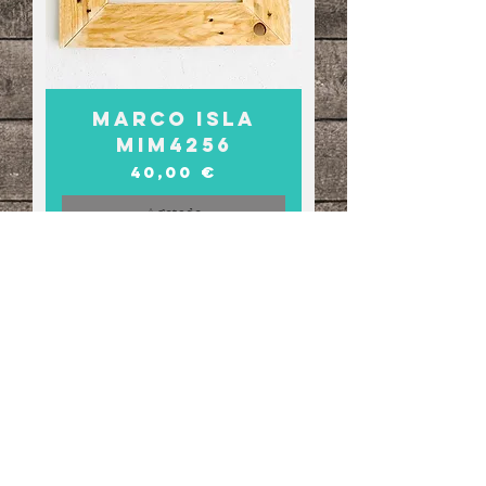
Marco Isla
MIM4256
Precio
40,00 €
Agotado