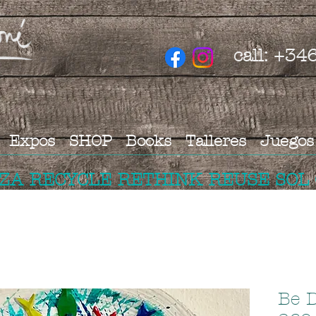
call: +3
Expos
SHOP
Books
Talleres
Juegos
IZA RECYCLE RETHINK REUSE SOL
Be D