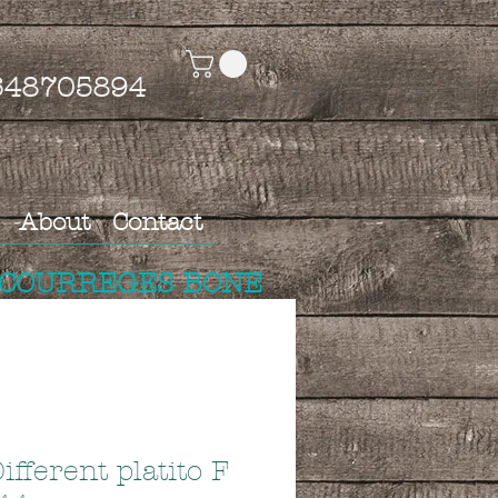
4648705894
About
Contact
 COURREGES BONE
ifferent platito F