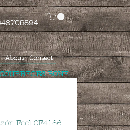
4648705894
About
Contact
 COURREGES BONE
azón Feel CF4186