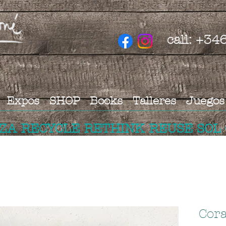
call: +3
Expos
SHOP
Books
Talleres
Juegos
IZA RECYCLE RETHINK REUSE SOL
Cor