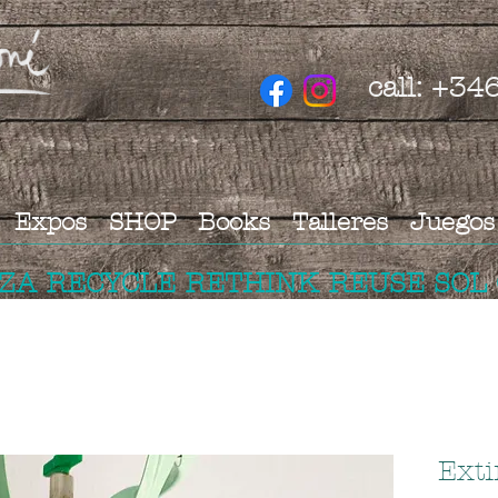
call: +3
Expos
SHOP
Books
Talleres
Juegos
IZA RECYCLE RETHINK REUSE SOL
Ext