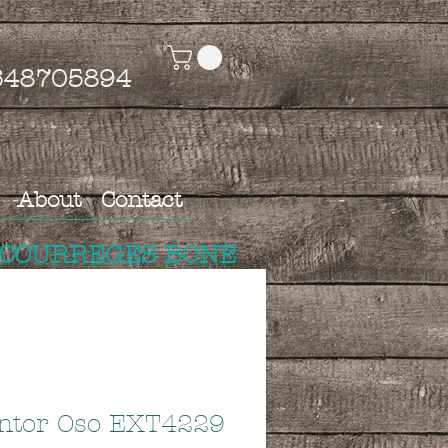
4648705894
About
Contact
 COURREGES BONE
intor Oso EXT4229