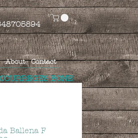
4648705894
About
Contact
 COURREGES BONE
da Ballena F