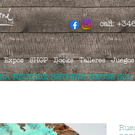
call: +3
Expos
SHOP
Books
Talleres
Juegos
IZA RECYCLE RETHINK REUSE SOL
Rue